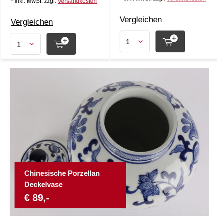
* Inkl. MwSt. zzgl.
Versandkosten
Vergleichen
Vergleichen
Chinesische Porzellan
Deckelvase
€ 89,-