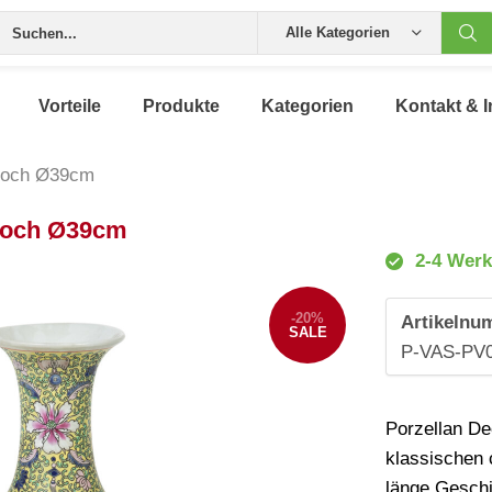
Alle Kategorien
Vorteile
Produkte
Kategorien
Kontakt & I
 hoch Ø39cm
 hoch Ø39cm
2-4 Werk
-20%
Artikelnu
SALE
P-VAS-PV
Porzellan De
klassischen 
länge Geschi