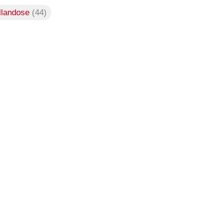
llandose
(44)