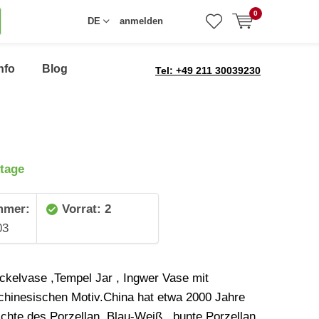
0
DE
anmelden
nfo
Blog
Tel: +49 211 30039230
tage
mmer:
Vorrat: 2
03
ckelvase ,Tempel Jar , Ingwer Vase mit
chinesischen Motiv.China hat etwa 2000 Jahre
chte des Porzellan. Blau-Weiß , bunte Porzellan