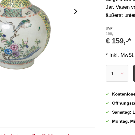
Jar, Vasen v
äußerst unte
UVP
199,-
€ 159,-*
* Inkl. MwSt.
Kostenlose
Öffnungsze
Samstag: 1
Montag, M