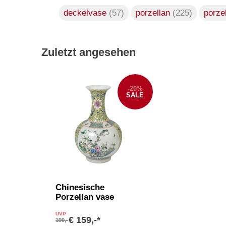
deckelvase
(57)
porzellan
(225)
porze
Zuletzt angesehen
-20%
SALE
Chinesische
Porzellan vase
UVP
€ 159,-*
199,-