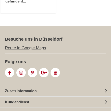
gefunden!...
Besuche uns in Düsseldorf
Route in Google Maps
Folge uns
Zusatzinformation
Kundendienst