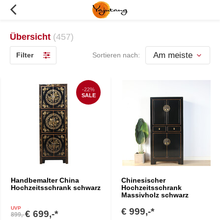
Übersicht
(457)
Filter
Sortieren nach:
-22%
SALE
Handbemalter China
Chinesischer
Hochzeitsschrank schwarz
Hochzeitsschrank
Massivholz schwarz
UVP
€ 999,-*
€ 699,-*
899,-