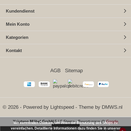
Kundendienst
Mein Konto
Kategorien
Kontakt
AGB
Sitemap
© 2026 - Powered by
Lightspeed
- Theme by
DMWS.nl
Yajutang Möbel GmbH
5
/
5 Sterne
-
Bewertungen @
Google
Wir verwenden Cookies, um Ihnen die Benutzung des Shops zu
vereinfachen. Detaillierte Informationen dazu finden Sie in unserer