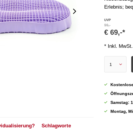
Erlebnis; b
UVP
99,-
€ 69,-*
* Inkl. MwSt.
Kostenlose
Öffnungsze
Samstag: 1
Montag, M
vidualisierung?
Schlagworte