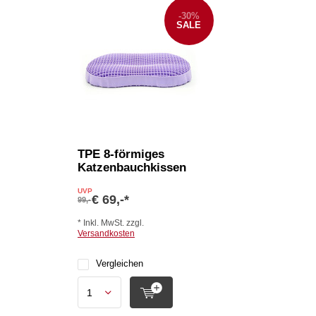
-30%
SALE
TPE 8-förmiges
Katzenbauchkissen
UVP
€ 69,-*
99,-
* Inkl. MwSt. zzgl.
Versandkosten
Vergleichen