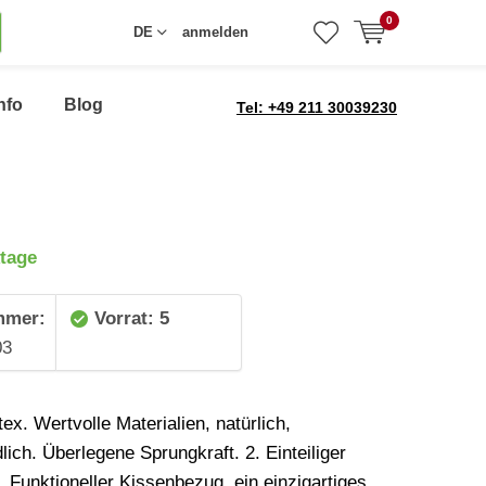
0
DE
anmelden
nfo
Blog
Tel: +49 211 30039230
tage
mmer:
Vorrat: 5
03
tex. Wertvolle Materialien, natürlich,
lich. Überlegene Sprungkraft. 2. Einteiliger
 Funktioneller Kissenbezug, ein einzigartiges