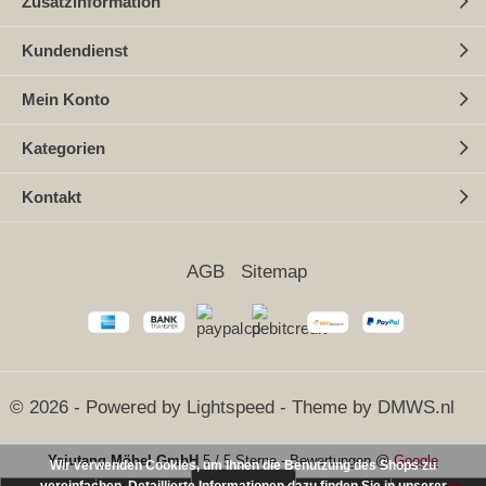
Zusatzinformation
Kundendienst
Mein Konto
Kategorien
Kontakt
AGB
Sitemap
© 2026 - Powered by
Lightspeed
- Theme by
DMWS.nl
Yajutang Möbel GmbH
5
/
5 Sterne
-
Bewertungen @
Google
Wir verwenden Cookies, um Ihnen die Benutzung des Shops zu