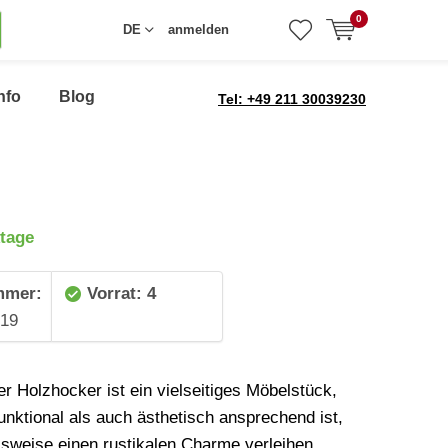
0
DE
anmelden
nfo
Blog
Tel: +49 211 30039230
tage
mmer:
Vorrat: 4
19
er Holzhocker ist ein vielseitiges Möbelstück,
unktional als auch ästhetisch ansprechend ist,
lsweise einen rustikalen Charme verleihen,