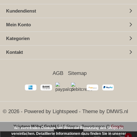
Kundendienst
Mein Konto
Kategorien
Kontakt
AGB
Sitemap
© 2026 - Powered by
Lightspeed
- Theme by
DMWS.nl
Yajutang Möbel GmbH
5
/
5 Sterne
-
Bewertungen @
Google
Wir verwenden Cookies, um Ihnen die Benutzung des Shops zu
vereinfachen. Detaillierte Informationen dazu finden Sie in unserer
SEHR GUT
(5 / 5)
0