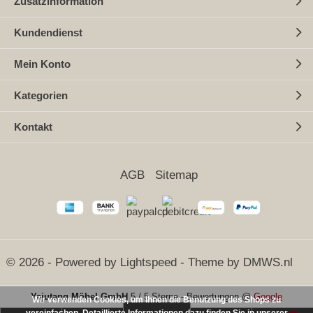
Zusatzinformation
Kundendienst
Mein Konto
Kategorien
Kontakt
AGB
Sitemap
© 2026 - Powered by
Lightspeed
- Theme by
DMWS.nl
Yajutang Möbel GmbH
5
/
5 Sterne
-
Bewertungen @
Google
Wir verwenden Cookies, um Ihnen die Benutzung des Shops zu