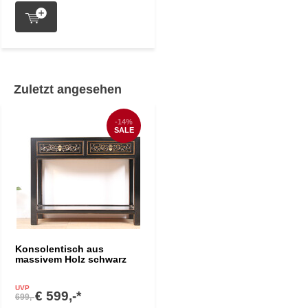
Zuletzt angesehen
-14%
SALE
Konsolentisch aus
massivem Holz schwarz
UVP
€ 599,-*
699,-