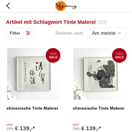
Artikel mit Schlagwort Tinte Malerei
(10)
Filter
Sortieren nach:
-54%
-54%
SALE
SALE
chinesische Tinte Malerei
chinesische Tinte Malerei
UVP
UVP
€ 139,-*
€ 139,-*
299,-
299,-