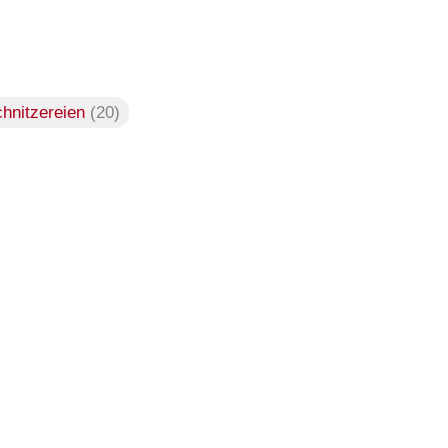
chnitzereien
(20)