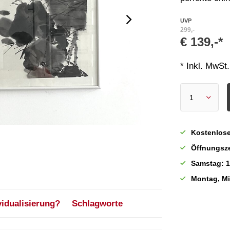
UVP
299,-
€ 139,-*
* Inkl. MwSt.
Kostenlose
Öffnungsze
Samstag: 1
Montag, M
vidualisierung?
Schlagworte