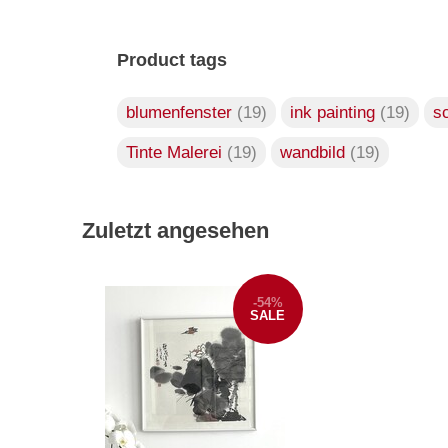
Product tags
blumenfenster
(19)
ink painting
(19)
s
Tinte Malerei
(19)
wandbild
(19)
Zuletzt angesehen
-54%
SALE