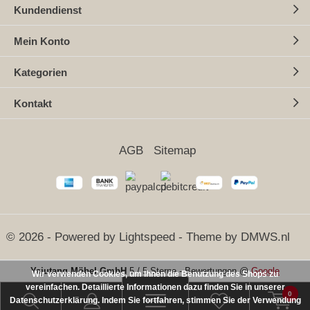
Kundendienst
Mein Konto
Kategorien
Kontakt
AGB
Sitemap
© 2026 - Powered by
Lightspeed
- Theme by
DMWS.nl
Yajutang Möbel GmbH
5
/
5 Sterne
-
Bewertungen @
Google
Wir verwenden Cookies, um Ihnen die Benutzung des Shops zu
vereinfachen. Detaillierte Informationen dazu finden Sie in unserer
0
Datenschutzerklärung. Indem Sie fortfahren, stimmen Sie der Verwendung