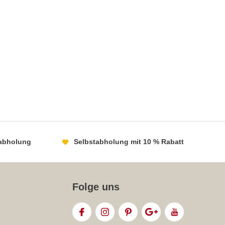
chinesische Bett
Durch
Jun Duan
abholung
Selbstabholung mit 10 % Rabatt
Folge uns