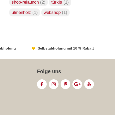
shop-relaunch
(2)
türkis
(1)
ulmenholz
(1)
webshop
(1)
chinesische Bett
Durch
Jun Duan
abholung
Selbstabholung mit 10 % Rabatt
Folge uns