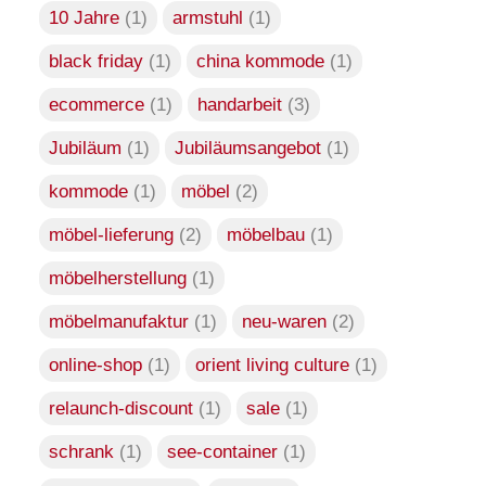
10 Jahre
(1)
armstuhl
(1)
black friday
(1)
china kommode
(1)
orient living element 1
ecommerce
(1)
handarbeit
(3)
Durch
Jun Duan
Jubiläum
(1)
Jubiläumsangebot
(1)
kommode
(1)
möbel
(2)
klassischer
möbel-lieferung
(2)
möbelbau
(1)
chinesischer Armstuhl
möbelherstellung
(1)
möbelmanufaktur
(1)
neu-waren
(2)
Blumenständer
Durch
Jun Duan
online-shop
(1)
orient living culture
(1)
relaunch-discount
(1)
sale
(1)
schrank
(1)
see-container
(1)
Hochzeitsschrank
Durch
Jun Duan