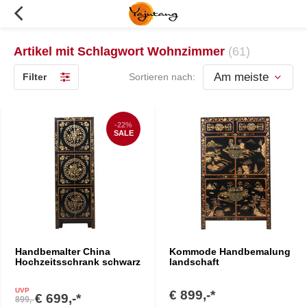
Artikel mit Schlagwort Wohnzimmer
(61)
Filter
Sortieren nach:
-22%
SALE
Handbemalter China
Kommode Handbemalung
Hochzeitsschrank schwarz
landschaft
UVP
€ 899,-*
€ 699,-*
899,-