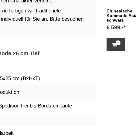
en Charakter verleiht.
ne fertigen wir traditionele
Chinesische
Kommode Asia
dividuell für Sie an. Bitte besuchen
schwarz
€ 599,-*
mode 25 cm Tief
5x25 cm (BxHxT)
oduktion
Spedition frei bis Bordsteinkante
arbeit