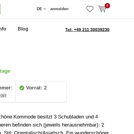
0
DE
anmelden
nfo
Blog
Tel: +49 211 30039230
tage
mmer:
Vorrat: 2
69R
chöne Kommode besitzt 3 Schubladen und 4
neren befinden sich (jeweils herausnehmbar): 2
 .Stil: Orientalisch/Asiatisch. Ein wunderschöner