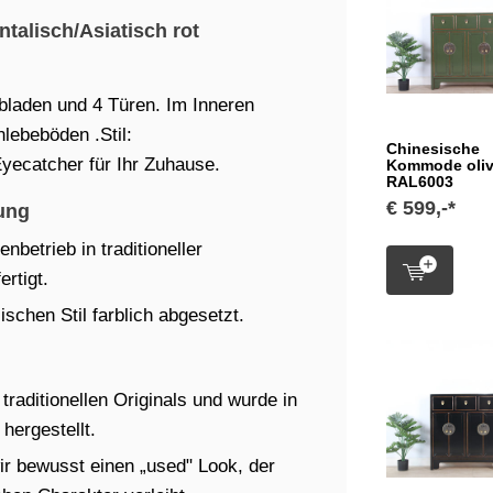
talisch/Asiatisch rot
laden und 4 Türen. Im Inneren
lebeböden .Stil:
Chinesische
yecatcher für Ihr Zuhause.
Kommode oli
RAL6003
€ 599,-*
ung
betrieb in traditioneller
rtigt.
schen Stil farblich abgesetzt.
raditionellen Originals und wurde in
hergestellt.
ir bewusst einen „used" Look, der