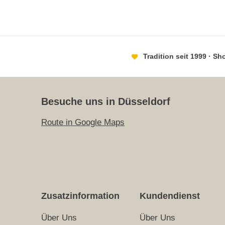
Tradition seit 1999 · S
Besuche uns in Düsseldorf
Route in Google Maps
Zusatzinformation
Kundendienst
Über Uns
Über Uns