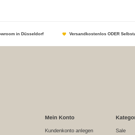
howroom in Düsseldorf
Versandkostenlos ODER Selbst
Mein Konto
Katego
Kundenkonto anlegen
Sale