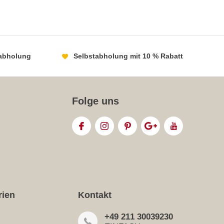
abholung
Selbstabholung mit 10 % Rabatt
Folge uns
rien
Kontakt
+49 211 30039230