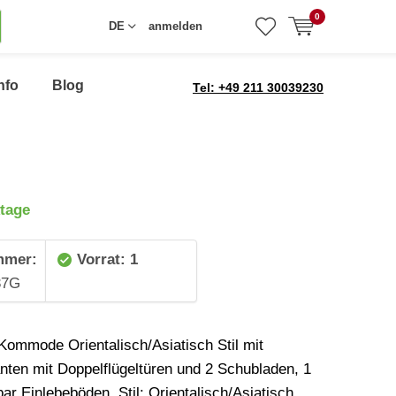
0
DE
anmelden
nfo
Blog
Tel: +49 211 30039230
tage
mmer:
Vorrat: 1
37G
Kommode Orientalisch/Asiatisch Stil mit
nten mit Doppelflügeltüren und 2 Schubladen, 1
r Einlebeböden. Stil: Orientalisch/Asiatisch.