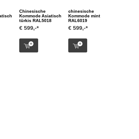
Chinesische
chinesische
tisch
Kommode Asiatisch
Kommode mint
türkis RAL5018
RAL6019
€ 599,-*
€ 599,-*