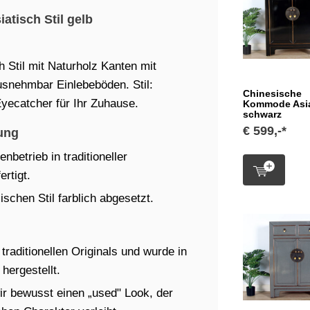
tisch Stil gelb
 Stil mit Naturholz Kanten mit
usnehmbar Einlebeböden. Stil:
Chinesische
yecatcher für Ihr Zuhause.
Kommode Asia
schwarz
€ 599,-*
ung
betrieb in traditioneller
rtigt.
schen Stil farblich abgesetzt.
raditionellen Originals und wurde in
hergestellt.
ir bewusst einen „used" Look, der