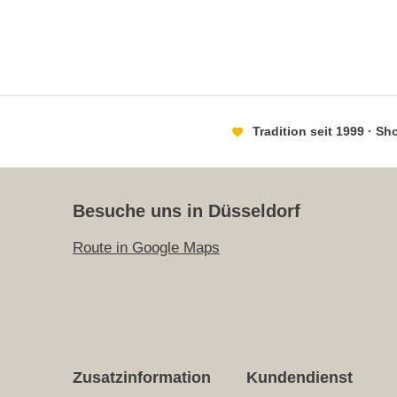
Tradition seit 1999 · S
Besuche uns in Düsseldorf
Route in Google Maps
Zusatzinformation
Kundendienst