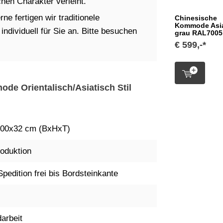
en Charakter verleiht.
ne fertigen wir traditionele
Chinesische
Kommode Asia
dividuell für Sie an. Bitte besuchen
grau RAL7005
€ 599,-*
ode Orientalisch/Asiatisch Stil
00x32 cm (BxHxT)
oduktion
Spedition frei bis Bordsteinkante
arbeit