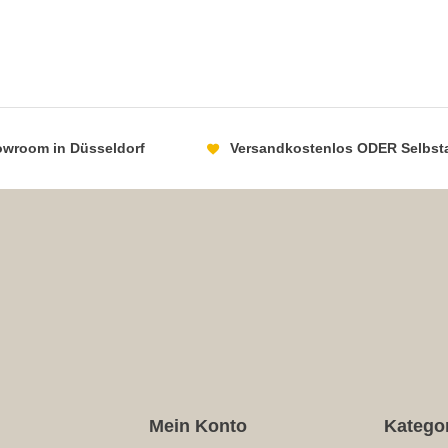
howroom in Düsseldorf
Versandkostenlos ODER Selbst
Mein Konto
Katego