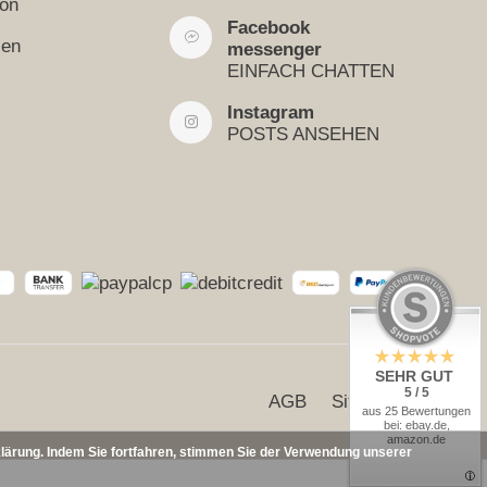
ion
Facebook
sen
messenger
EINFACH CHATTEN
Instagram
POSTS ANSEHEN
SEHR GUT
5 / 5
AGB
Sitemap
aus 25 Bewertungen
bei: ebay.de,
amazon.de
klärung. Indem Sie fortfahren, stimmen Sie der Verwendung unserer