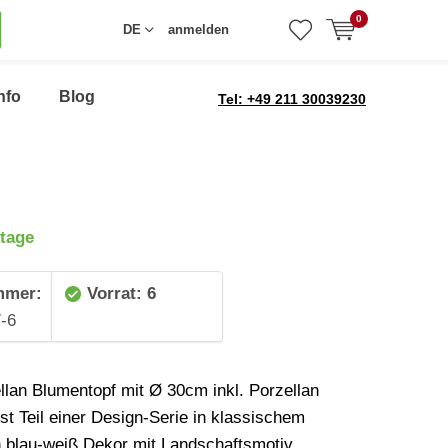
0
DE
anmelden
nfo
Blog
Tel: +49 211 30039230
tage
mmer:
Vorrat: 6
-6
llan Blumentopf mit Ø 30cm inkl. Porzellan
ist Teil einer Design-Serie in klassischem
 blau-weiß Dekor mit Landschaftsmotiv.