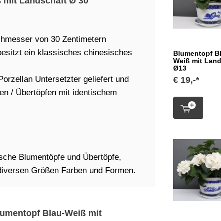
 mit Landschaft Ø 30
chmesser von 30 Zentimetern
sitzt ein klassisches chinesisches
Blumentopf B
Weiß mit Land
Ø13
orzellan Untersetzter geliefert und
€ 19,-*
fen / Übertöpfen mit identischem
ische Blumentöpfe und Übertöpfe,
 diversen Größen Farben und Formen.
Blumentopf Blau-Weiß mit