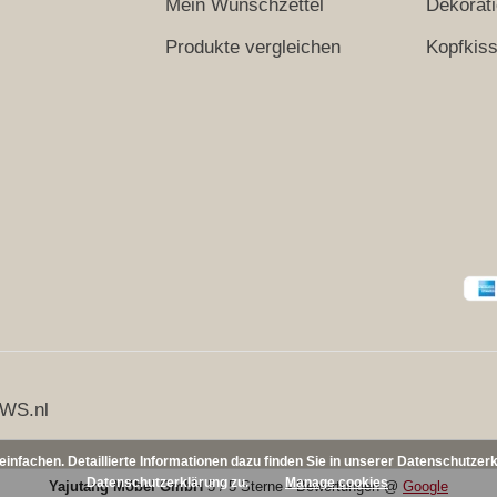
Mein Wunschzettel
Dekorat
Produkte vergleichen
Kopfkis
WS.nl
nfachen. Detaillierte Informationen dazu finden Sie in unserer Datenschutzer
Datenschutzerklärung zu.
Manage cookies
Yajutang Möbel GmbH
5
/
5 Sterne
-
Bewertungen @
Google