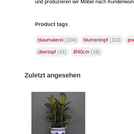
und produzieren wir Möbel nach Kundenwuns
Product tags
blaumalerei
(104)
blumentopf
(110)
po
übertopf
(41)
Ø40cm
(16)
Zuletzt angesehen