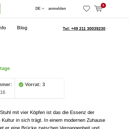
0
DE
anmelden
nfo
Blog
Tel: +49 211 30039230
tage
mmer:
Vorrat: 3
16
r Stuhl mit vier Köpfen ist das die Essenz der
 Kultur in sich trägt. In einem modernen Zuhause
ildet er eine Brücke zwischen Vergangenheit und