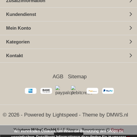
Zusatzinformation
Kundendienst
Mein Konto
Kategorien
Kontakt
AGB
Sitemap
© 2026 - Powered by
Lightspeed
- Theme by
DMWS.nl
Yajutang Möbel GmbH
5
/
5 Sterne
-
Bewertungen @
Google
Wir verwenden Cookies, um Ihnen die Benutzung des Shops zu