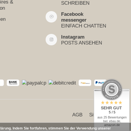
ires &
SCHREIBEN
ion
Facebook
sen
messenger
EINFACH CHATTEN
Instagram
POSTS ANSEHEN
SEHR GUT
5 / 5
AGB
Sitemap
aus 25 Bewertungen
bei: ebay.de,
amazon.de
klärung. Indem Sie fortfahren, stimmen Sie der Verwendung unserer