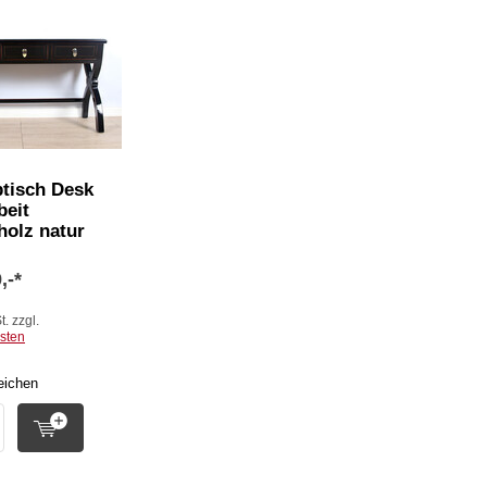
btisch Desk
beit
holz natur
,-*
t. zzgl.
sten
eichen