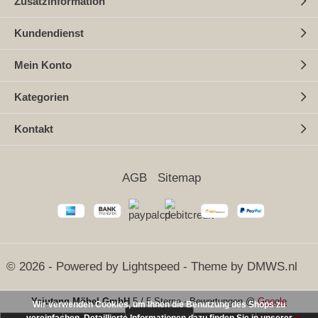
Zusatzinformation
Kundendienst
Mein Konto
Kategorien
Kontakt
AGB
Sitemap
© 2026 - Powered by
Lightspeed
- Theme by
DMWS.nl
Yajutang Möbel GmbH
5
/
5 Sterne
-
Bewertungen @
Google
Wir verwenden Cookies, um Ihnen die Benutzung des Shops zu