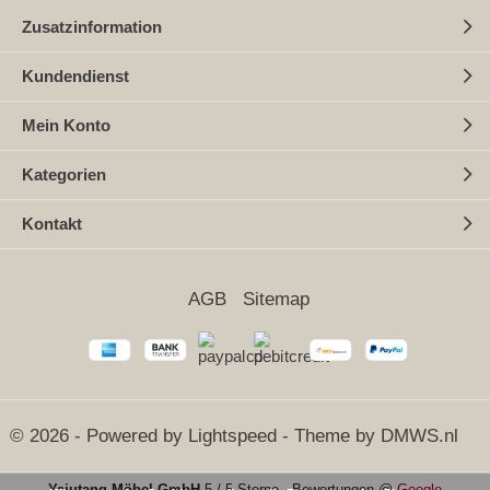
Zusatzinformation
Kundendienst
Mein Konto
Kategorien
Kontakt
AGB
Sitemap
© 2026 - Powered by
Lightspeed
- Theme by
DMWS.nl
Yajutang Möbel GmbH
5
/
5 Sterne
-
Bewertungen @
Google