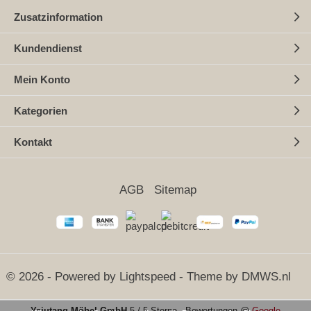
Zusatzinformation
Kundendienst
Mein Konto
Kategorien
Kontakt
AGB
Sitemap
© 2026 - Powered by
Lightspeed
- Theme by
DMWS.nl
Yajutang Möbel GmbH
5
/
5 Sterne
-
Bewertungen @
Google