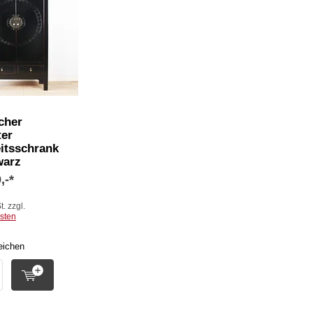
cher
ter
itsschrank
warz
,-*
t. zzgl.
sten
eichen