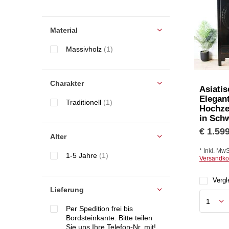
Material
Massivholz
(1)
Charakter
Asiatis
Elegan
Traditionell
(1)
Hochze
in Sch
€ 1.599
Alter
* Inkl. MwS
1-5 Jahre
(1)
Versandko
Vergl
Lieferung
Per Spedition frei bis
Bordsteinkante. Bitte teilen
Sie uns Ihre Telefon-Nr. mit!