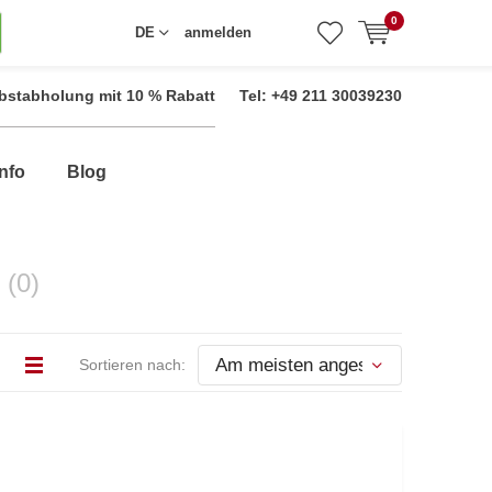
0
DE
anmelden
bstabholung mit 10 % Rabatt
Tel: +49 211 30039230
nfo
Blog
n
(0)
Sortieren nach: