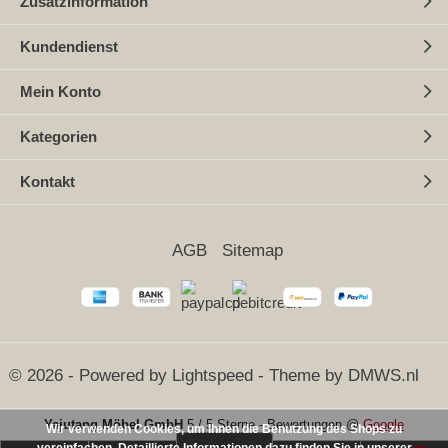
Zusatzinformation
Kundendienst
Mein Konto
Kategorien
Kontakt
AGB
Sitemap
© 2026 - Powered by
Lightspeed
- Theme by
DMWS.nl
Yajutang Möbel GmbH
5
/
5 Sterne
-
Bewertungen @
Google
Wir verwenden Cookies, um Ihnen die Benutzung des Shops zu