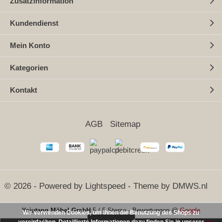
Zusatzinformation
Kundendienst
Mein Konto
Kategorien
Kontakt
AGB
Sitemap
© 2026 - Powered by
Lightspeed
- Theme by
DMWS.nl
Yajutang Möbel GmbH
5
/
5 Sterne
-
Bewertungen @
Google
Wir verwenden Cookies, um Ihnen die Benutzung des Shops zu