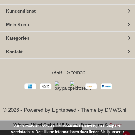
Kundendienst
Mein Konto
Kategorien
Kontakt
AGB
Sitemap
© 2026 - Powered by
Lightspeed
- Theme by
DMWS.nl
Yajutang Möbel GmbH
5
/
5 Sterne
-
Bewertungen @
Google
Wir verwenden Cookies, um Ihnen die Benutzung des Shops zu
vereinfachen. Detaillierte Informationen dazu finden Sie in unserer
0