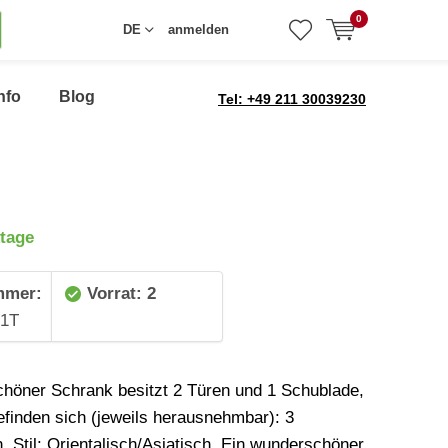
0
DE
anmelden
nfo
Blog
Tel: +49 211 30039230
tage
mmer:
Vorrat: 2
1T
höner Schrank besitzt 2 Türen und 1 Schublade,
efinden sich (jeweils herausnehmbar): 3
. Stil: Orientalisch/Asiatisch. Ein wunderschöner