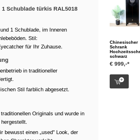
 1 Schublade türkis RAL5018
 und 1 Schublade, im Inneren
lebeböden. Stil:
Chinesischer
yecatcher für Ihr Zuhause.
Schrank
Hochzeitssch
schwarz
ung
€ 999,-*
betrieb in traditioneller
rtigt.
schen Stil farblich abgesetzt.
raditionellen Originals und wurde in
hergestellt.
ir bewusst einen „used" Look, der