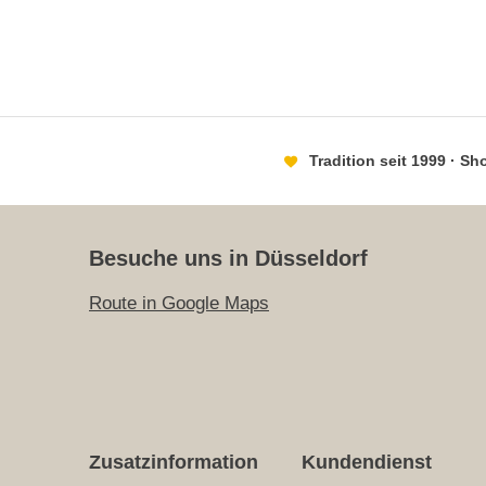
Tradition seit 1999 · S
Besuche uns in Düsseldorf
Route in Google Maps
Zusatzinformation
Kundendienst