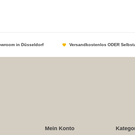
howroom in Düsseldorf
Versandkostenlos ODER Selbst
Mein Konto
Katego