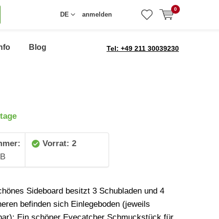
0
DE
anmelden
nfo
Blog
Tel: +49 211 30039230
tage
mmer:
Vorrat: 2
3B
hönes Sideboard besitzt 3 Schubladen und 4
neren befinden sich Einlegeboden (jeweils
ar): Ein schöner Eyecatcher Schmuckstück für