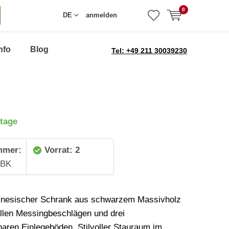
0
DE
anmelden
nfo
Blog
Tel: +49 211 30039230
tage
mmer:
Vorrat: 2
3BK
hinesischer Schrank aus schwarzem Massivholz
nellen Messingbeschlägen und drei
ren Einlegeböden. Stilvoller Stauraum im