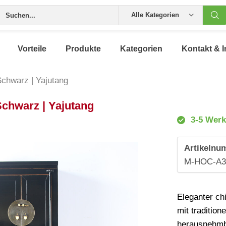
Alle Kategorien
Vorteile
Produkte
Kategorien
Kontakt & I
chwarz | Yajutang
chwarz | Yajutang
3-5 Werk
Artikelnu
M-HOC-A
Eleganter c
mit traditio
herausnehmba