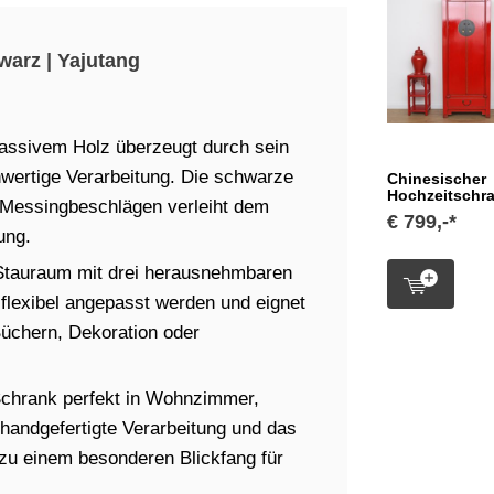
arz | Yajutang
assivem Holz überzeugt durch sein
hwertige Verarbeitung. Die schwarze
Chinesischer
Hochzeitschra
n Messingbeschlägen verleiht dem
€ 799,-*
ung.
 Stauraum mit drei herausnehmbaren
flexibel angepasst werden und eignet
Büchern, Dekoration oder
Schrank perfekt in Wohnzimmer,
handgefertigte Verarbeitung und das
zu einem besonderen Blickfang für