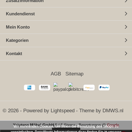
Zusatzinformation
Kundendienst
Mein Konto
Kategorien
Kontakt
AGB
Sitemap
© 2026 - Powered by
Lightspeed
- Theme by
DMWS.nl
Yajutang Möbel GmbH
5
/
5 Sterne
-
Bewertungen @
Google
Wir verwenden Cookies, um Ihnen die Benutzung des Shops zu