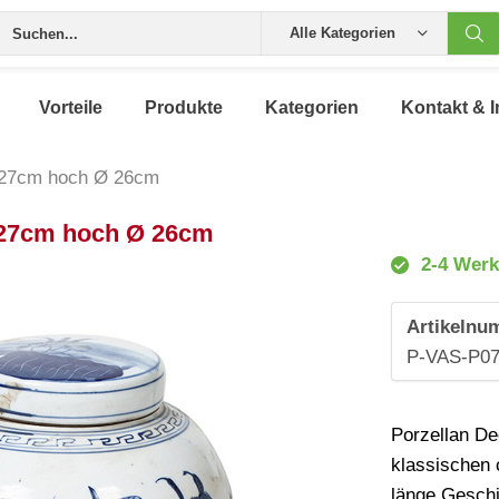
Alle Kategorien
Vorteile
Produkte
Kategorien
Kontakt & I
e 27cm hoch Ø 26cm
 27cm hoch Ø 26cm
2-4 Werk
Artikelnu
P-VAS-P0
Porzellan De
klassischen 
länge Geschi