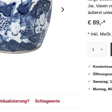
Jar, Vasen v
äußerst unte
€ 89,-*
* Inkl. MwSt.
Kostenlose
Öffnungsze
Samstag: 1
Montag, M
vidualisierung?
Schlagworte