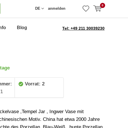
0
DE
anmelden
nfo
Blog
Tel: +49 211 30039230
tage
mmer:
Vorrat: 2
71
ckelvase ,Tempel Jar , Ingwer Vase mit
chinesischen Motiv. China hat etwa 2000 Jahre
chte des Porzellan. Blau-Weiß , bunte Porzellan