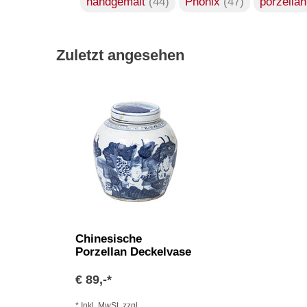
handgemalt
(44)
Phönix
(47)
porzella
Zuletzt angesehen
Chinesische
Porzellan Deckelvase
€ 89,-*
* Inkl. MwSt. zzgl.