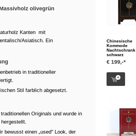
assivholz olivegrün
turholz Kanten mit
entalisch/Asiatisch. Ein
Chinesische
Kommode
Nachtschrank
schwarz
ung
€ 199,-*
betrieb in traditioneller
rtigt.
schen Stil farblich abgesetzt.
raditionellen Originals und wurde in
hergestellt.
ir bewusst einen „used" Look, der