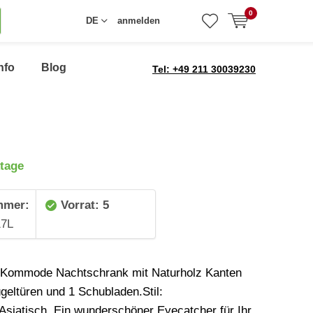
0
DE
anmelden
nfo
Blog
Tel: +49 211 30039230
tage
mmer:
Vorrat: 5
7L
 Kommode Nachtschrank mit Naturholz Kanten
ügeltüren und 1 Schubladen.Stil:
/Asiatisch. Ein wunderschöner Eyecatcher für Ihr