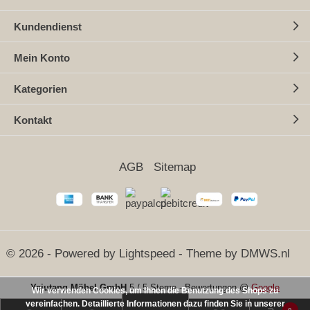
Kundendienst
Mein Konto
Kategorien
Kontakt
AGB
Sitemap
© 2026 - Powered by
Lightspeed
- Theme by
DMWS.nl
Yajutang Möbel GmbH
5
/
5 Sterne
-
Bewertungen @
Google
Wir verwenden Cookies, um Ihnen die Benutzung des Shops zu
vereinfachen. Detaillierte Informationen dazu finden Sie in unserer