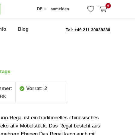
0
DE
anmelden
nfo
Blog
Tel: +49 211 30039230
tage
mmer:
Vorrat: 2
9BK
rio-Regal ist ein traditionelles chinesisches
 dekorativ Möbelstück. Das Regal besteht aus
t mehrere Ebenen.Das Regal kann auch mit