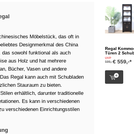
egal
 chinesisches Möbelstück, das oft in
beliebtes Designmerkmal des China
Regal Kommo
, das sowohl funktional als auch
Türen 2 Schu
UVP
eise aus Holz und hat mehrere
€ 559,-*
599,-
an, Bücher, Vasen und andere
 Das Regal kann auch mit Schubladen
zlichen Stauraum zu bieten.
ilen erhältlich, darunter traditionelle
tationen. Es kann in verschiedenen
zu verschiedenen Einrichtungsstilen
ung