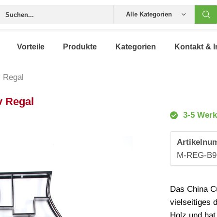
Alle Kategorien
Vorteile
Produkte
Kategorien
Kontakt & I
v Regal
v Regal
3-5 Werk
Artikelnu
M-REG-B
Das China Cu
vielseitiges
Holz und ha