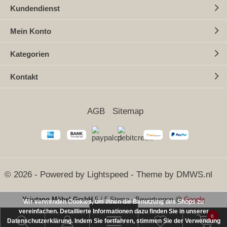
Kundendienst
Mein Konto
Kategorien
Kontakt
AGB
Sitemap
© 2026 - Powered by
Lightspeed
- Theme by
DMWS.nl
Yajutang Möbel GmbH
5
/
5 Sterne
-
Bewertungen @
Google
Wir verwenden Cookies, um Ihnen die Benutzung des Shops zu
vereinfachen. Detaillierte Informationen dazu finden Sie in unserer
SEHR GUT
(5 / 5)
0
Datenschutzerklärung. Indem Sie fortfahren, stimmen Sie der Verwendung
aus
25
Bewertungen bei: ebay.de, amazon.de ⓘ