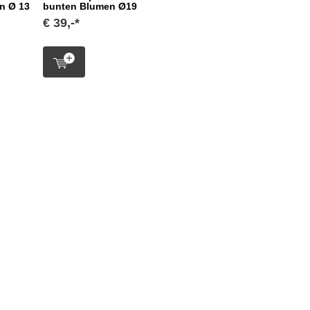
n Ø 13
bunten Blumen Ø19
€ 39,-*