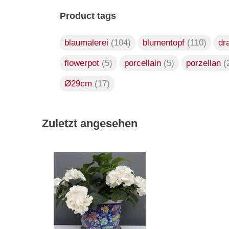
Product tags
blaumalerei
(104)
blumentopf
(110)
dr
flowerpot
(5)
porcellain
(5)
porzellan
(
Ø29cm
(17)
Zuletzt angesehen