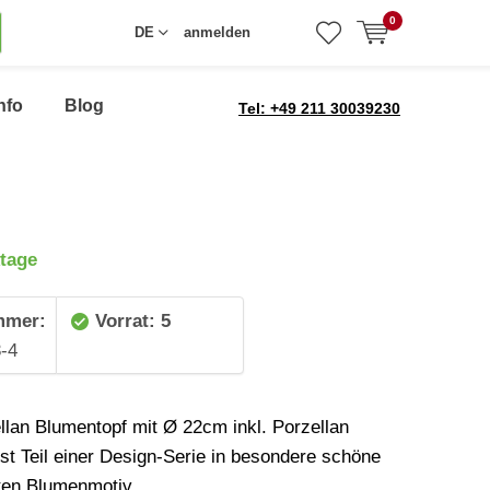
0
DE
anmelden
nfo
Blog
Tel: +49 211 30039230
tage
mmer:
Vorrat: 5
-4
llan Blumentopf mit Ø 22cm inkl. Porzellan
ist Teil einer Design-Serie in besondere schöne
ten Blumenmotiv.