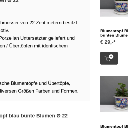
men Ø 22
chmesser von 22 Zentimetern besitzt
otiv.
Blumentopf Bl
bunten Blume
orzellan Untersetzter geliefert und
€ 29,-*
fen / Übertöpfen mit identischem
ische Blumentöpfe und Übertöpfe,
 diversen Größen Farben und Formen.
topf blau bunte Blumen Ø 22
Blumentopf Bl