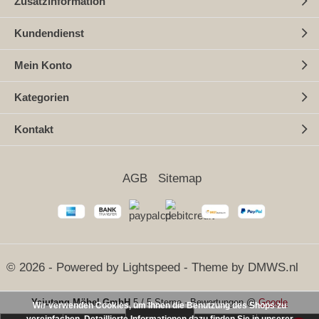
Zusatzinformation
Kundendienst
Mein Konto
Kategorien
Kontakt
AGB
Sitemap
© 2026 - Powered by
Lightspeed
- Theme by
DMWS.nl
Yajutang Möbel GmbH
5
/
5 Sterne
-
Bewertungen @
Google
Wir verwenden Cookies, um Ihnen die Benutzung des Shops zu