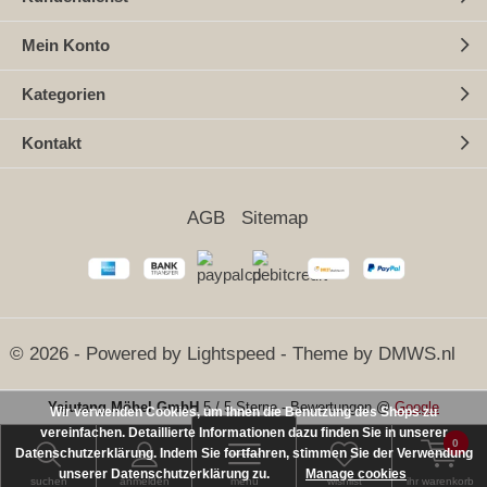
Mein Konto
Kategorien
Kontakt
AGB
Sitemap
© 2026 - Powered by
Lightspeed
- Theme by
DMWS.nl
Yajutang Möbel GmbH
5
/
5 Sterne
-
Bewertungen @
Google
Wir verwenden Cookies, um Ihnen die Benutzung des Shops zu
vereinfachen. Detaillierte Informationen dazu finden Sie in unserer
SEHR GUT
(5 / 5)
0
Datenschutzerklärung. Indem Sie fortfahren, stimmen Sie der Verwendung
aus
25
Bewertungen bei: ebay.de, amazon.de ⓘ
unserer Datenschutzerklärung zu.
Informationen zur Echtheit der Bewertungen
Manage cookies
suchen
anmelden
menu
wishlist
ihr warenkorb