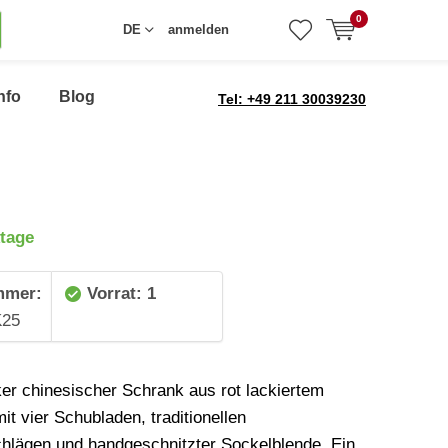
0
DE
anmelden
nfo
Blog
Tel: +49 211 30039230
tage
mmer:
Vorrat: 1
25
iker chinesischer Schrank aus rot lackiertem
it vier Schubladen, traditionellen
hlägen und handgeschnitzter Sockelblende. Ein