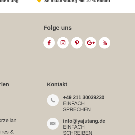
abholung
Selbstabholung mit 10 % Rabatt
Folge uns
rien
Kontakt
+49 211 30039230
EINFACH
SPRECHEN
rzellan
info@yajutang.de
EINFACH
ires &
SCHREIBEN