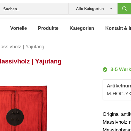
Alle Kategorien
Vorteile
Produkte
Kategorien
Kontakt & I
assivholz | Yajutang
assivholz | Yajutang
3-5 Werk
Artikelnu
M-HOC-YK
Original ant
Massivholz m
Messingbesc