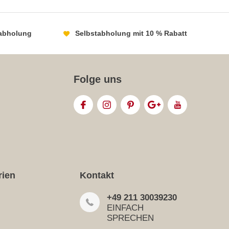
abholung
Selbstabholung mit 10 % Rabatt
Folge uns
rien
Kontakt
+49 211 30039230
EINFACH
SPRECHEN