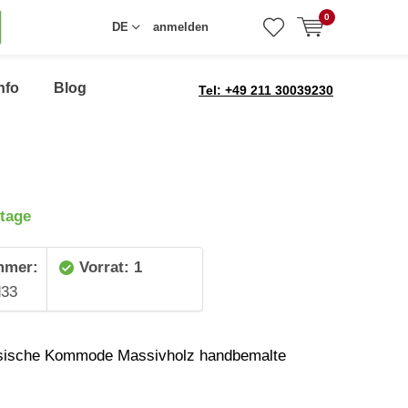
0
DE
anmelden
nfo
Blog
Tel: +49 211 30039230
tage
mmer:
Vorrat: 1
33
esische Kommode Massivholz handbemalte