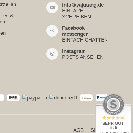
rzellan
info@yajutang.de
EINFACH
ires &
SCHREIBEN
ion
Facebook
sen
messenger
EINFACH CHATTEN
Instagram
POSTS ANSEHEN
SEHR GUT
5 / 5
AGB
Sitemap
aus 25 Bewertungen