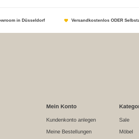
howroom in Düsseldorf
Versandkostenlos ODER Selbst
Mein Konto
Katego
Kundenkonto anlegen
Sale
Meine Bestellungen
Möbel