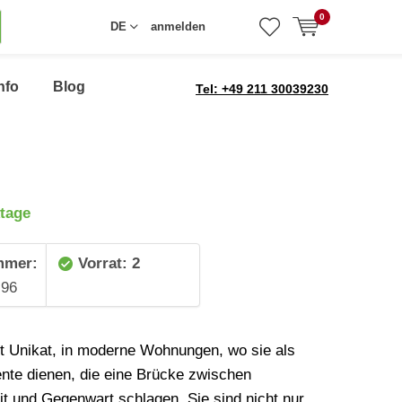
0
DE
anmelden
nfo
Blog
Tel: +49 211 30039230
tage
mmer:
Vorrat: 2
96
st Unikat, in moderne Wohnungen, wo sie als
zente dienen, die eine Brücke zwischen
t und Gegenwart schlagen. Sie sind nicht nur