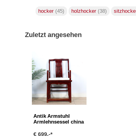
hocker
(45)
holzhocker
(38)
sitzhock
Zuletzt angesehen
Antik Armstuhl
Armlehnsessel china
€ 699,-*