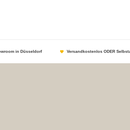
howroom in Düsseldorf
Versandkostenlos ODER Selbst