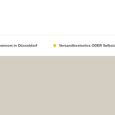
howroom in Düsseldorf
Versandkostenlos ODER Selbst