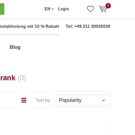
0
EN
Login
bstabholung mit 10 % Rabatt
Tel: +49 211 30039230
Blog
hrank
(0)
Sort by: