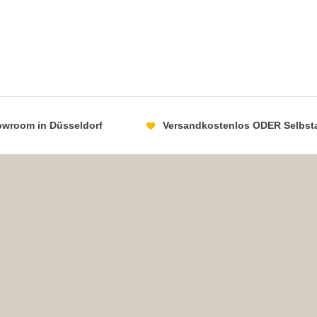
howroom in Düsseldorf
Versandkostenlos ODER Selbst