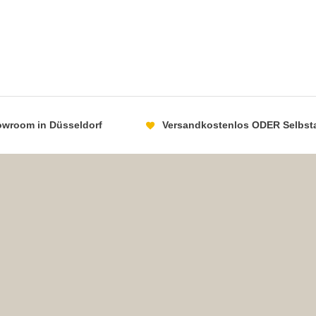
howroom in Düsseldorf
Versandkostenlos ODER Selbst